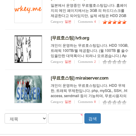
일본에서 운영중인 무료웹호스팅입니다. 홈페이
지의 메인 페이지에서는 3GB 의 하드디스크를
제공한다고 되어있지만, 실제 세팅은 HDD 2GB
트래픽 무제한으로 세팅됩니다. 관리툴은 ISPCo
Category
일본
Comments
4
nfig 을 사용하며, DNS연결, SSL 인증서, FTP 사
용자관리, SSH 사용자관리, Database 는 mySQ
L 을 지원합니다. mySQL 원격접속…
[무료호스팅] lv9.org
개인이 운영하는 무료호스팅입니다. HDD 10GB,
트래픽 100TB/월 제공합니다. (월 100TB 를 쓸수
있을만한 대역폭이나 되려나 모르겠습니다.) Ap
ache2, php, mySQL, .htaccess, sendmail, cron
Category
일본
Comments
2
등이 가능하며 관리툴은 VistaPanel 을 제공합니
다. 독립도메인 10개 연결 가능입니다. 상세설명
http://lv9.org/about 데모페이지 http://d…
[무료호스팅] miraiserver.com
개인이 운영하는 무료호스팅입니다. HDD 무제
한, 트래픽 무제한입니다. php, mySQL, SSH, .ht
access, sendmail 등이 가능하며, 무료사용자의
경우 독립도메인 사용이 불가합니다. miraiserve
Category
일본
Comments
0
r.com 에서 제공하는 2차(서브) 도메인만 이용가
능합니다. 무료와 배너광고형, 유료사용자용의
검
stx
제공 스펙은 아래와 같습니다. …
검색
색
분
류