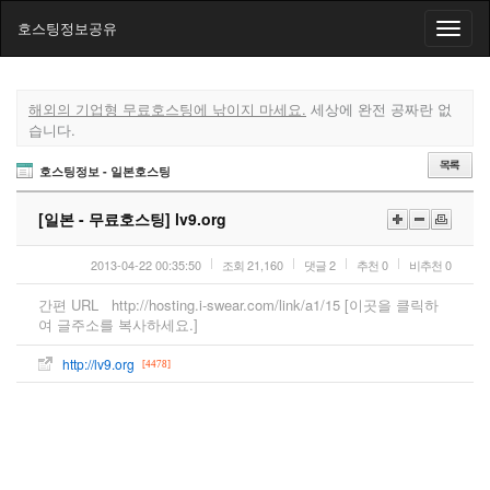
호스팅정보공유
Toggle
naviga
해외의 기업형 무료호스팅에 낚이지 마세요.
세상에 완전 공짜란 없
습니다.
호스팅정보 - 일본호스팅
[일본 - 무료호스팅]
lv9.org
2013-04-22 00:35:50
조회
21,160
댓글
2
추천
0
비추천
0
간편 URL
http://hosting.i-swear.com/link/a1/15 [이곳을 클릭하
여 글주소를 복사하세요.]
http://lv9.org
[4478]